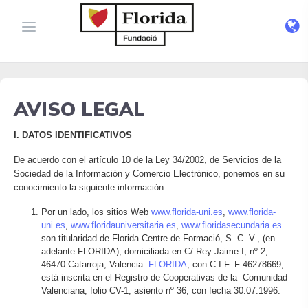
AVISO LEGAL
I. DATOS IDENTIFICATIVOS
De acuerdo con el artículo 10 de la Ley 34/2002, de Servicios de la
Sociedad de la Información y Comercio Electrónico, ponemos en su
conocimiento la siguiente información:
Por un lado, los sitios Web
www.florida-uni.es
,
www.florida-
uni.es
,
www.floridauniversitaria.es
,
www.floridasecundaria.es
son titularidad de Florida Centre de Formació, S. C. V., (en
adelante FLORIDA), domiciliada en C/ Rey Jaime I, nº 2,
46470 Catarroja, Valencia.
FLORIDA
, con C.I.F. F-46278669,
está inscrita en el Registro de Cooperativas de la Comunidad
Valenciana, folio CV-1, asiento nº 36, con fecha 30.07.1996.