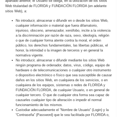
apartado anterior, el Usuario se obliga, en la utilización de los sitios
Web titularidad de FLORIDA y FUNDACIÓN FLORIDA (en adelante
sitios Web), a:
No introducir, almacenar o difundir en o desde los sitios Web,
cualquier información o material que fuera difamatorio,
injurioso, obsceno, amenazador, xenófobo, incite a la violencia
a la discriminación por razón de raza, sexo, ideología, religión
o que de cualquier forma atente contra la moral, el orden
público, los derechos fundamentales, las libertas públicas, el
honor, la intimidad o la imagen de terceros y en general la
normativa vigente.
No introducir, almacenar o difundir mediante los sitios Web
ningún programa de ordenador, datos, virus, código, equipo de
hardware o de telecomunicaciones o cualquier otro instrumento
o dispositivo electrónico o físico que sea susceptible de causar
daños en los sitios Web, en cualquiera de los servicios, o en
cualquiera de los equipos, sistemas o redes de FLORIDA y
FUNDACIÓN FLORIDA, de cualquier Usuario, o en general de
cualquier tercero. O que de cualquier otra forma sea capaz de
causarles cualquier tipo de alteración o impedir el normal
funcionamiento de los mismos.
Custodiar adecuadamente el “Nombre de Usuario” (Login) y la
“Contraseña” (Password) que le sea facilitada por FLORIDA o,