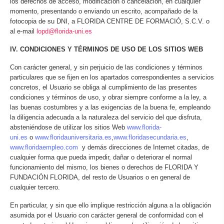
los derechos de acceso, modificación o cancelación, en cualquier
momento, presentando o enviando un escrito, acompañado de la
fotocopia de su DNI, a FLORIDA CENTRE DE FORMACIÓ, S.C.V. o
al e-mail
lopd@florida-uni.es
IV. CONDICIONES Y TÉRMINOS DE USO DE LOS SITIOS WEB
Con carácter general, y sin perjuicio de las condiciones y términos
particulares que se fijen en los apartados correspondientes a servicios
concretos, el Usuario se obliga al cumplimiento de las presentes
condiciones y términos de uso, y obrar siempre conforme a la ley, a
las buenas costumbres y a las exigencias de la buena fe, empleando
la diligencia adecuada a la naturaleza del servicio del que disfruta,
absteniéndose de utilizar los sitios Web
www.florida-
uni.es
o
www.floridauniversitaria.es
,
www.floridasecundaria.es
,
www.floridaempleo.com
y demás direcciones de Internet citadas, de
cualquier forma que pueda impedir, dañar o deteriorar el normal
funcionamiento del mismo, los bienes o derechos de FLORIDA Y
FUNDACIÓN FLORIDA, del resto de Usuarios o en general de
cualquier tercero.
En particular, y sin que ello implique restricción alguna a la obligación
asumida por el Usuario con carácter general de conformidad con el