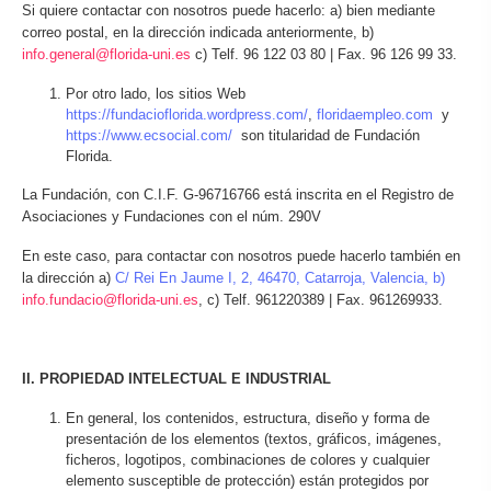
Si quiere contactar con nosotros puede hacerlo: a) bien mediante
correo postal, en la dirección indicada anteriormente, b)
info.general@florida-uni.es
c) Telf. 96 122 03 80 | Fax. 96 126 99 33.
Por otro lado, los sitios Web
https://fundacioflorida.wordpress.com/
,
floridaempleo.com
y
https://www.ecsocial.com/
son titularidad de Fundación
Florida.
La Fundación, con C.I.F. G-96716766 está inscrita en el Registro de
Asociaciones y Fundaciones con el núm. 290V
En este caso, para contactar con nosotros puede hacerlo también en
la dirección a)
C/ Rei En Jaume I, 2, 46470, Catarroja, Valencia, b)
info.fundacio@florida-uni.es
, c) Telf. 961220389 | Fax. 961269933.
II. PROPIEDAD INTELECTUAL E INDUSTRIAL
En general, los contenidos, estructura, diseño y forma de
presentación de los elementos (textos, gráficos, imágenes,
ficheros, logotipos, combinaciones de colores y cualquier
elemento susceptible de protección) están protegidos por