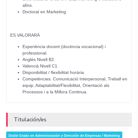
afins.
Doctorat en Marketing.
ES VALORARÀ
Experiència docent (docència vocacional) i
professional.
Anglès Nivell B2.
Valencià Nivell C1.
Disponibilitat / flexibilitat horària.
Competències: Comunicació Interpersonal, Treball en
equip, Adaptabilitat/Flexibilitat, Orientació als
Processos i a la Millora Continua.
Titulación/es
Doble Grado en Administración y Dirección de Empresas / Marketing