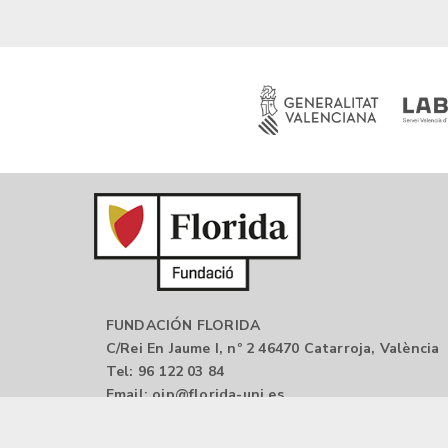
FUNDACIÓN FLORIDA
C/Rei En Jaume I, nº 2 46470 Catarroja, València
Tel: 96 122 03 84
Email:
oip@florida-uni.es
Aviso legal |
Política de privacidad