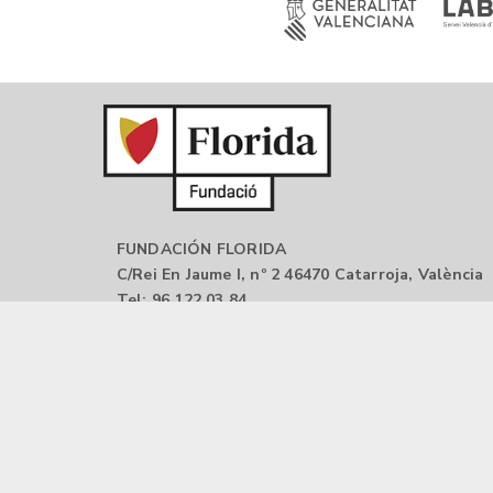
FUNDACIÓN FLORIDA
C/Rei En Jaume I, nº 2 46470 Catarroja, València
Tel: 96 122 03 84
Email:
oip@florida-uni.es
Aviso legal |
Política de privacidad