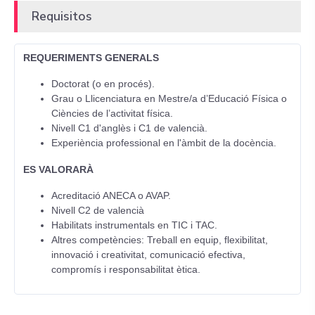
Requisitos
REQUERIMENTS GENERALS
Doctorat (o en procés).
Grau o Llicenciatura en Mestre/a d’Educació Física o
Ciències de l’activitat física.
Nivell C1 d'anglès i C1 de valencià.
Experiència professional en l'àmbit de la docència.
ES VALORARÀ
Acreditació ANECA o AVAP.
Nivell C2 de valencià
Habilitats instrumentals en TIC i TAC.
Altres competències: Treball en equip, flexibilitat,
innovació i creativitat, comunicació efectiva,
compromís i responsabilitat ètica.