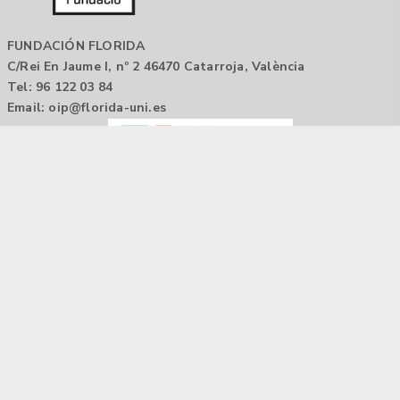
FUNDACIÓN FLORIDA
C/Rei En Jaume I, nº 2 46470 Catarroja, València
Tel: 96 122 03 84
Email:
oip@florida-uni.es
Agencia de colocación / Agència de col.locació 1000000022
Horario: 9:00 a 14:00
Contactar
Aviso legal |
Política de privacidad
Tecnología Hubtrick ©
Propiedad intelectual registrada