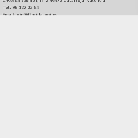
C/Rei En Jaume I, nº 2 46470 Catarroja, València
Tel: 96 122 03 84
Email:
oip@florida-uni.es
Agencia de colocación / Agència de col.locació 1000000022
Horario: 9:00 a 14:00
Contactar
Aviso legal |
Política de privacidad
Tecnología Hubtrick ©
Propiedad intelectual registrada