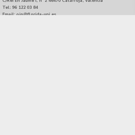
C/Rei En Jaume I, nº 2 46470 Catarroja, València
Tel: 96 122 03 84
Email:
oip@florida-uni.es
Agencia de colocación / Agència de col.locació 1000000022
Horario: 9:00 a 14:00
Contactar
Aviso legal |
Política de privacidad
Tecnología Hubtrick ©
Propiedad intelectual registrada