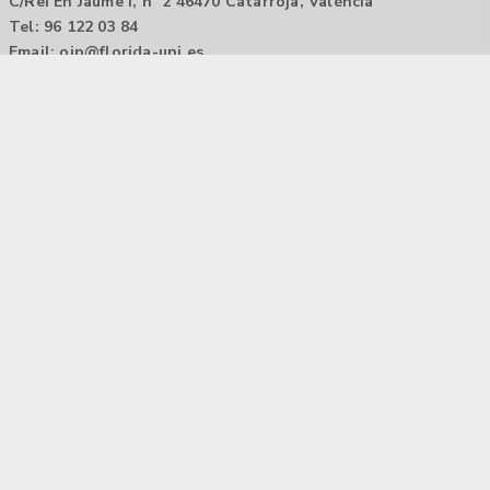
C/Rei En Jaume I, nº 2 46470 Catarroja, València
Tel: 96 122 03 84
Email:
oip@florida-uni.es
Agencia de colocación / Agència de col.locació 1000000022
Horario: 9:00 a 14:00
Contactar
Aviso legal |
Política de privacidad
Tecnología Hubtrick ©
Propiedad intelectual registrada