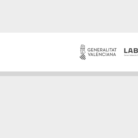
FUNDACIÓN FLORIDA
C/Rei En Jaume I, nº 2 46470 Catarroja, València
Tel: 96 122 03 84