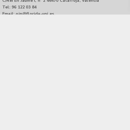
C/Rei En Jaume I, nº 2 46470 Catarroja, València
Tel: 96 122 03 84
Email:
oip@florida-uni.es
Agencia de colocación / Agència de col.locació 1000000022
Horario: 9:00 a 14:00
Contactar
Aviso legal |
Política de privacidad
Tecnología Hubtrick ©
Propiedad intelectual registrada