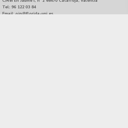
C/Rei En Jaume I, nº 2 46470 Catarroja, València
Tel: 96 122 03 84
Email:
oip@florida-uni.es
Agencia de colocación / Agència de col.locació 1000000022
Horario: 9:00 a 14:00
Contactar
Aviso legal |
Política de privacidad
Tecnología Hubtrick ©
Propiedad intelectual registrada