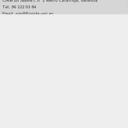
C/Rei En Jaume I, nº 2 46470 Catarroja, València
Tel: 96 122 03 84
Email:
oip@florida-uni.es
Agencia de colocación / Agència de col.locació 1000000022
Horario: 9:00 a 14:00
Contactar
Aviso legal |
Política de privacidad
Tecnología Hubtrick ©
Propiedad intelectual registrada