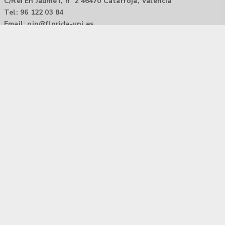
C/Rei En Jaume I, nº 2 46470 Catarroja, València
Tel: 96 122 03 84
Email:
oip@florida-uni.es
Agencia de colocación / Agència de col.locació 1000000022
Horario: 9:00 a 14:00
Contactar
Aviso legal |
Política de privacidad
Tecnología Hubtrick ©
Propiedad intelectual registrada