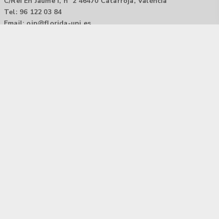
C/Rei En Jaume I, nº 2 46470 Catarroja, València
Tel: 96 122 03 84
Email:
oip@florida-uni.es
Agencia de colocación / Agència de col.locació 1000000022
Horario: 9:00 a 14:00
Contactar
Aviso legal |
Política de privacidad
Tecnología Hubtrick ©
Propiedad intelectual registrada