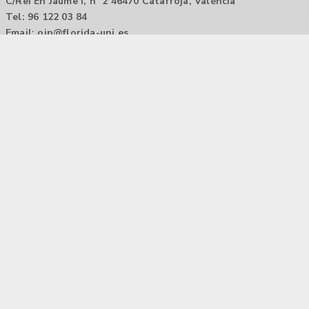
C/Rei En Jaume I, nº 2 46470 Catarroja, València
Tel: 96 122 03 84
Email:
oip@florida-uni.es
Agencia de colocación / Agència de col.locació 1000000022
Horario: 9:00 a 14:00
Contactar
Aviso legal |
Política de privacidad
Tecnología Hubtrick ©
Propiedad intelectual registrada