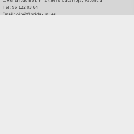
C/Rei En Jaume I, nº 2 46470 Catarroja, València
Tel: 96 122 03 84
Email:
oip@florida-uni.es
Agencia de colocación / Agència de col.locació 1000000022
Horario: 9:00 a 14:00
Contactar
Aviso legal |
Política de privacidad
Tecnología Hubtrick ©
Propiedad intelectual registrada