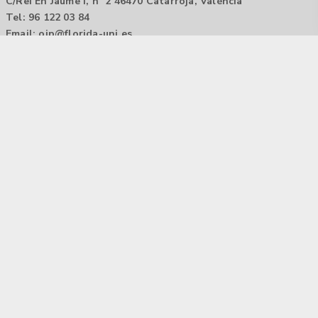
C/Rei En Jaume I, nº 2 46470 Catarroja, València
Tel: 96 122 03 84
Email:
oip@florida-uni.es
Agencia de colocación / Agència de col.locació 1000000022
Horario: 9:00 a 14:00
Contactar
Aviso legal |
Política de privacidad
Tecnología Hubtrick ©
Propiedad intelectual registrada