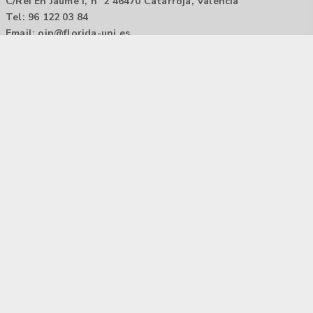
C/Rei En Jaume I, nº 2 46470 Catarroja, València
Tel: 96 122 03 84
Email:
oip@florida-uni.es
Agencia de colocación / Agència de col.locació 1000000022
Horario: 9:00 a 14:00
Contactar
Aviso legal |
Política de privacidad
Tecnología Hubtrick ©
Propiedad intelectual registrada