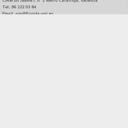
C/Rei En Jaume I, nº 2 46470 Catarroja, València
Tel: 96 122 03 84
Email:
oip@florida-uni.es
Agencia de colocación / Agència de col.locació 1000000022
Horario: 9:00 a 14:00
Contactar
Aviso legal |
Política de privacidad
Tecnología Hubtrick ©
Propiedad intelectual registrada