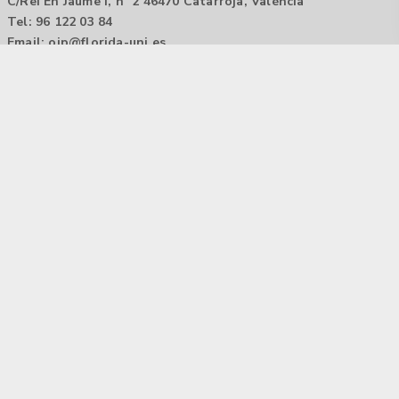
C/Rei En Jaume I, nº 2 46470 Catarroja, València
Tel: 96 122 03 84
Email:
oip@florida-uni.es
Agencia de colocación / Agència de col.locació 1000000022
Horario: 9:00 a 14:00
Contactar
Aviso legal |
Política de privacidad
Tecnología Hubtrick ©
Propiedad intelectual registrada