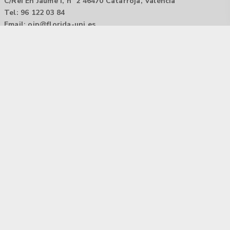
C/Rei En Jaume I, nº 2 46470 Catarroja, València
Tel: 96 122 03 84
Email:
oip@florida-uni.es
Agencia de colocación / Agència de col.locació 1000000022
Horario: 9:00 a 14:00
Contactar
Aviso legal |
Política de privacidad
Tecnología Hubtrick ©
Propiedad intelectual registrada