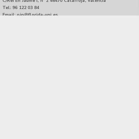
C/Rei En Jaume I, nº 2 46470 Catarroja, València
Tel: 96 122 03 84
Email:
oip@florida-uni.es
Agencia de colocación / Agència de col.locació 1000000022
Horario: 9:00 a 14:00
Contactar
Aviso legal |
Política de privacidad
Tecnología Hubtrick ©
Propiedad intelectual registrada