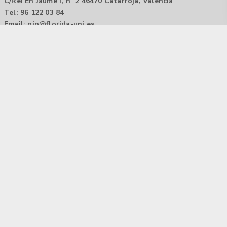
C/Rei En Jaume I, nº 2 46470 Catarroja, València
Tel: 96 122 03 84
Email:
oip@florida-uni.es
Agencia de colocación / Agència de col.locació 1000000022
Horario: 9:00 a 14:00
Contactar
Aviso legal |
Política de privacidad
Tecnología Hubtrick ©
Propiedad intelectual registrada