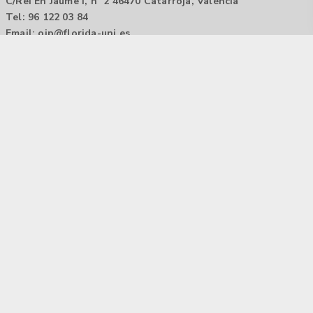
C/Rei En Jaume I, nº 2 46470 Catarroja, València
Tel: 96 122 03 84
Email:
oip@florida-uni.es
Agencia de colocación / Agència de col.locació 1000000022
Horario: 9:00 a 14:00
Contactar
Aviso legal |
Política de privacidad
Tecnología Hubtrick ©
Propiedad intelectual registrada