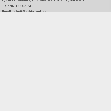
C/Rei En Jaume I, nº 2 46470 Catarroja, València
Tel: 96 122 03 84
Email:
oip@florida-uni.es
Agencia de colocación / Agència de col.locació 1000000022
Horario: 9:00 a 14:00
Contactar
Aviso legal |
Política de privacidad
Tecnología Hubtrick ©
Propiedad intelectual registrada