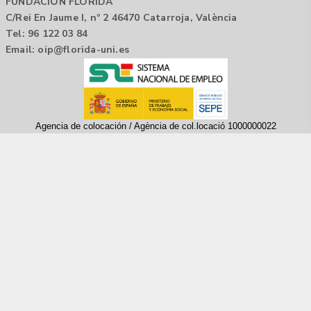
FUNDACIÓN FLORIDA
C/Rei En Jaume I, nº 2 46470 Catarroja, València
Tel: 96 122 03 84
Email:
oip@florida-uni.es
Agencia de colocación / Agència de col.locació 1000000022
Horario: 9:00 a 14:00
Contactar
Aviso legal |
Política de privacidad
Tecnología Hubtrick ©
Propiedad intelectual registrada