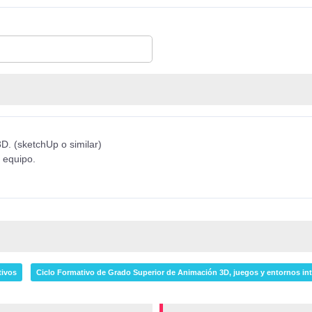
D. (sketchUp o similar)
n equipo.
tivos
Ciclo Formativo de Grado Superior de Animación 3D, juegos y entornos int