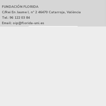
FUNDACIÓN FLORIDA
C/Rei En Jaume I, nº 2 46470 Catarroja, València
Tel: 96 122 03 84
Email:
oip@florida-uni.es
Agencia de colocación / Agència de col.locació 1000000022
Horario: 9:00 a 14:00
Contactar
Aviso legal |
Política de privacidad
Tecnología Hubtrick ©
Propiedad intelectual registrada