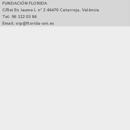
FUNDACIÓN FLORIDA
C/Rei En Jaume I, nº 2 46470 Catarroja, València
Tel: 96 122 03 84
Email:
oip@florida-uni.es
Agencia de colocación / Agència de col.locació 1000000022
Horario: 9:00 a 14:00
Contactar
Aviso legal |
Política de privacidad
Tecnología Hubtrick ©
Propiedad intelectual registrada