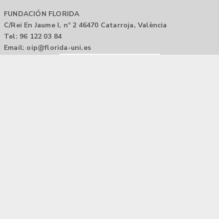
FUNDACIÓN FLORIDA
C/Rei En Jaume I, nº 2 46470 Catarroja, València
Tel: 96 122 03 84
Email:
oip@florida-uni.es
Agencia de colocación / Agència de col.locació 1000000022
Horario: 9:00 a 14:00
Contactar
Aviso legal |
Política de privacidad
Tecnología Hubtrick ©
Propiedad intelectual registrada