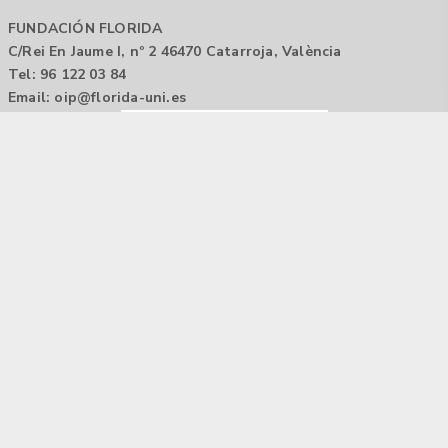
FUNDACIÓN FLORIDA
C/Rei En Jaume I, nº 2 46470 Catarroja, València
Tel: 96 122 03 84
Email:
oip@florida-uni.es
Agencia de colocación / Agència de col.locació 1000000022
Horario: 9:00 a 14:00
Contactar
Aviso legal |
Política de privacidad
Tecnología Hubtrick ©
Propiedad intelectual registrada