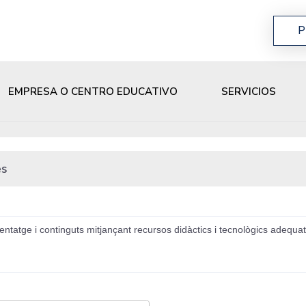
P
EMPRESA O CENTRO EDUCATIVO
SERVICIOS
és
ntatge i continguts mitjançant recursos didàctics i tecnològics adequ