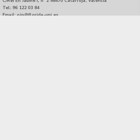
C/Rei En Jaume I, nº 2 46470 Catarroja, València
Tel: 96 122 03 84
Email:
oip@florida-uni.es
Agencia de colocación / Agència de col.locació 1000000022
Horario: 9:00 a 14:00
Contactar
Aviso legal |
Política de privacidad
Tecnología Hubtrick ©
Propiedad intelectual registrada