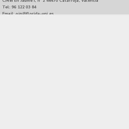
C/Rei En Jaume I, nº 2 46470 Catarroja, València
Tel: 96 122 03 84
Email:
oip@florida-uni.es
Agencia de colocación / Agència de col.locació 1000000022
Horario: 9:00 a 14:00
Contactar
Aviso legal |
Política de privacidad
Tecnología Hubtrick ©
Propiedad intelectual registrada