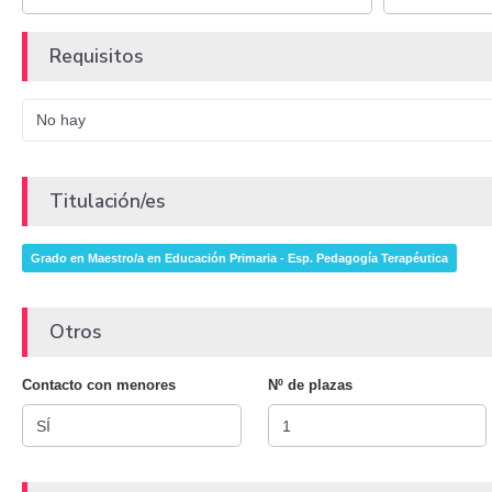
Requisitos
No hay
Titulación/es
Grado en Maestro/a en Educación Primaria - Esp. Pedagogía Terapéutica
Otros
Contacto con menores
Nº de plazas