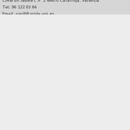
C/Rei En Jaume I, nº 2 46470 Catarroja, València
Tel: 96 122 03 84
Email:
oip@florida-uni.es
Agencia de colocación / Agència de col.locació 1000000022
Horario: 9:00 a 14:00
Contactar
Aviso legal |
Política de privacidad
Tecnología Hubtrick ©
Propiedad intelectual registrada