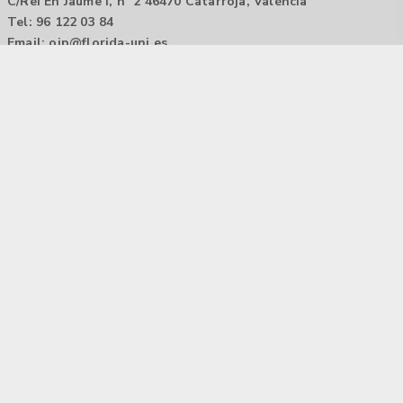
C/Rei En Jaume I, nº 2 46470 Catarroja, València
Tel: 96 122 03 84
Email:
oip@florida-uni.es
Agencia de colocación / Agència de col.locació 1000000022
Horario: 9:00 a 14:00
Contactar
Aviso legal |
Política de privacidad
Tecnología Hubtrick ©
Propiedad intelectual registrada