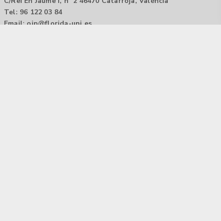
C/Rei En Jaume I, nº 2 46470 Catarroja, València
Tel: 96 122 03 84
Email:
oip@florida-uni.es
Agencia de colocación / Agència de col.locació 1000000022
Horario: 9:00 a 14:00
Contactar
Aviso legal |
Política de privacidad
Tecnología Hubtrick ©
Propiedad intelectual registrada