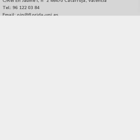
C/Rei En Jaume I, nº 2 46470 Catarroja, València
Tel: 96 122 03 84
Email:
oip@florida-uni.es
Agencia de colocación / Agència de col.locació 1000000022
Horario: 9:00 a 14:00
Contactar
Aviso legal |
Política de privacidad
Tecnología Hubtrick ©
Propiedad intelectual registrada