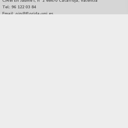
C/Rei En Jaume I, nº 2 46470 Catarroja, València
Tel: 96 122 03 84
Email:
oip@florida-uni.es
Agencia de colocación / Agència de col.locació 1000000022
Horario: 9:00 a 14:00
Contactar
Aviso legal |
Política de privacidad
Tecnología Hubtrick ©
Propiedad intelectual registrada