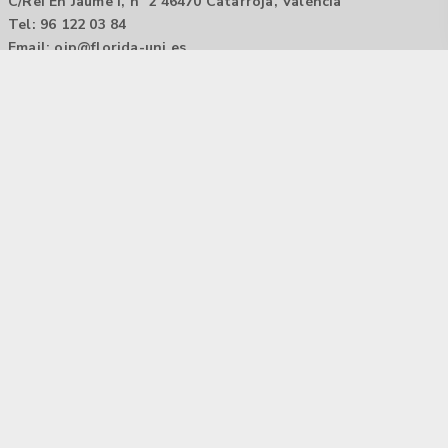
C/Rei En Jaume I, nº 2 46470 Catarroja, València
Tel: 96 122 03 84
Email:
oip@florida-uni.es
Agencia de colocación / Agència de col.locació 1000000022
Horario: 9:00 a 14:00
Contactar
Aviso legal |
Política de privacidad
Tecnología Hubtrick ©
Propiedad intelectual registrada