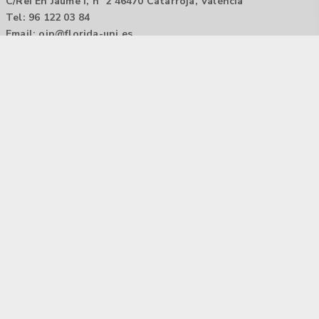
C/Rei En Jaume I, nº 2 46470 Catarroja, València
Tel: 96 122 03 84
Email:
oip@florida-uni.es
Agencia de colocación / Agència de col.locació 1000000022
Horario: 9:00 a 14:00
Contactar
Aviso legal |
Política de privacidad
Tecnología Hubtrick ©
Propiedad intelectual registrada