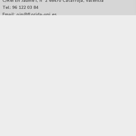
C/Rei En Jaume I, nº 2 46470 Catarroja, València
Tel: 96 122 03 84
Email:
oip@florida-uni.es
Agencia de colocación / Agència de col.locació 1000000022
Horario: 9:00 a 14:00
Contactar
Aviso legal |
Política de privacidad
Tecnología Hubtrick ©
Propiedad intelectual registrada