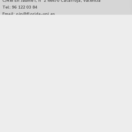
C/Rei En Jaume I, nº 2 46470 Catarroja, València
Tel: 96 122 03 84
Email:
oip@florida-uni.es
Agencia de colocación / Agència de col.locació 1000000022
Horario: 9:00 a 14:00
Contactar
Aviso legal |
Política de privacidad
Tecnología Hubtrick ©
Propiedad intelectual registrada