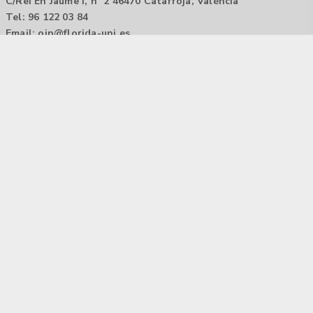
C/Rei En Jaume I, nº 2 46470 Catarroja, València
Tel: 96 122 03 84
Email:
oip@florida-uni.es
Agencia de colocación / Agència de col.locació 1000000022
Horario: 9:00 a 14:00
Contactar
Aviso legal |
Política de privacidad
Tecnología Hubtrick ©
Propiedad intelectual registrada