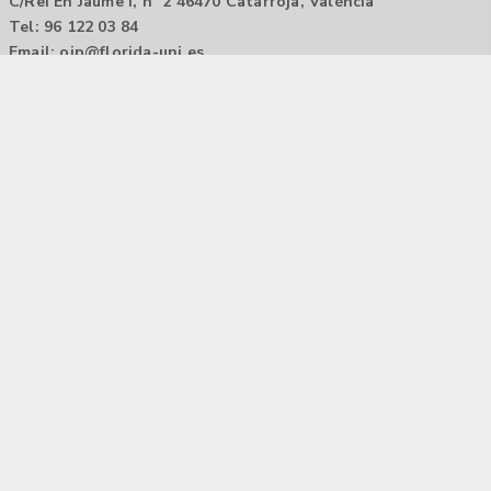
C/Rei En Jaume I, nº 2 46470 Catarroja, València
Tel: 96 122 03 84
Email:
oip@florida-uni.es
Agencia de colocación / Agència de col.locació 1000000022
Horario: 9:00 a 14:00
Contactar
Aviso legal |
Política de privacidad
Tecnología Hubtrick ©
Propiedad intelectual registrada