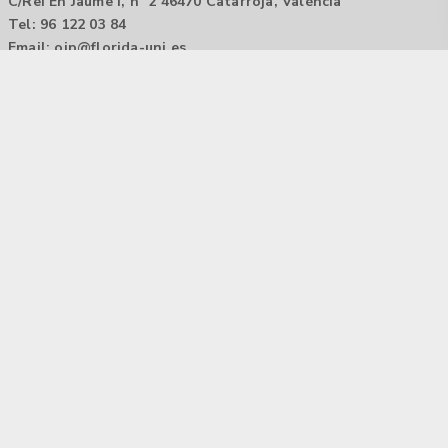
C/Rei En Jaume I, nº 2 46470 Catarroja, València
Tel: 96 122 03 84
Email:
oip@florida-uni.es
Agencia de colocación / Agència de col.locació 1000000022
Horario: 9:00 a 14:00
Contactar
Aviso legal |
Política de privacidad
Tecnología Hubtrick ©
Propiedad intelectual registrada