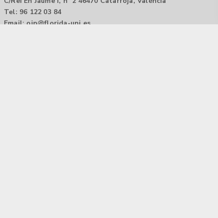
C/Rei En Jaume I, nº 2 46470 Catarroja, València
Tel: 96 122 03 84
Email:
oip@florida-uni.es
Agencia de colocación / Agència de col.locació 1000000022
Horario: 9:00 a 14:00
Contactar
Aviso legal |
Política de privacidad
Tecnología Hubtrick ©
Propiedad intelectual registrada