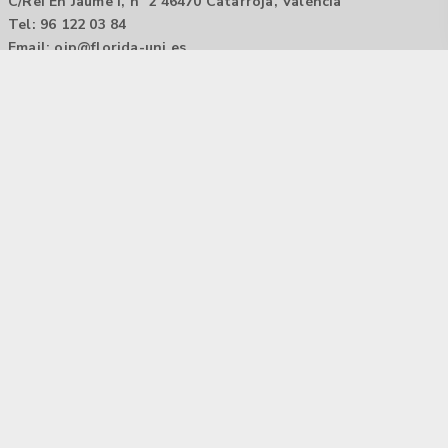
C/Rei En Jaume I, nº 2 46470 Catarroja, València
Tel: 96 122 03 84
Email:
oip@florida-uni.es
Agencia de colocación / Agència de col.locació 1000000022
Horario: 9:00 a 14:00
Contactar
Aviso legal |
Política de privacidad
Tecnología Hubtrick ©
Propiedad intelectual registrada